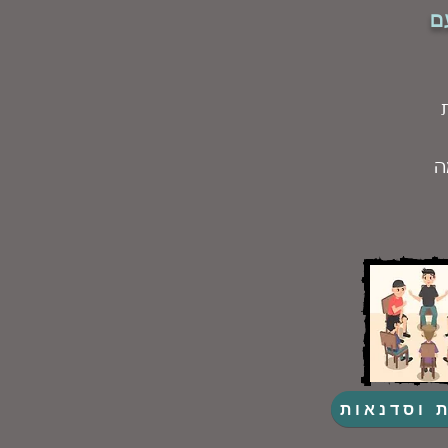
ם
ה
 וסדנאות