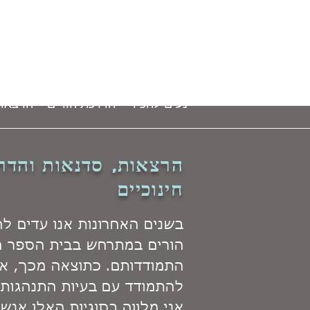
טל מימון
עו"ס קליני
)
(
MSW
מומחיות בילדים ונוער
נעים להכיר
הדרכת הורים
הרצאות
הרצאות, סדנאות והדרכ
חינוכיים
בשנים האחרונות אנו עדים ל
הורים במתרחש בבית הספר מ
התמודדותם. כתוצאה מכך, אנש
להתמודד עם בעיות התנהגות 
אני מלווה בסוגיות האלו אנשי