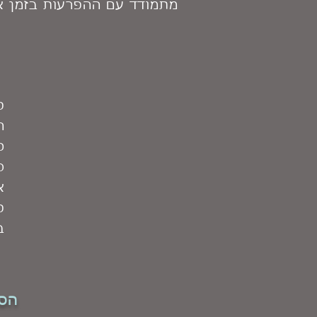
מתמודד עם ההפרעות בזמן א
פ
ה
כ
ס
א
פ
ב
הס