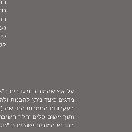
ההר
נדב
התק
נעס
סימ
לגי
על אף שהמורים מוגדרים כ"צו
מדגים כיצד ניתן להבנות ול
בעקרונות הסמכות החדשה (כג
ותוך יישום כלים והלך חשיב
בסדנא המורים ישובים כ "תלמ